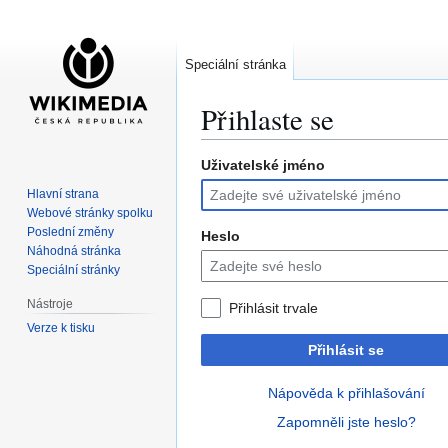
Speciální stránka
Přihlaste se
Uživatelské jméno
Skočit
Skočit
na
na
Hlavní strana
navigaci
vyhledávání
Webové stránky spolku
Poslední změny
Heslo
Náhodná stránka
Speciální stránky
Nástroje
Přihlásit trvale
Verze k tisku
Přihlásit se
Nápověda k přihlašování
Zapomněli jste heslo?