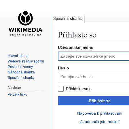
Speciální stránka
Přihlaste se
Uživatelské jméno
Skočit
Skočit
na
na
Hlavní strana
navigaci
vyhledávání
Webové stránky spolku
Poslední změny
Heslo
Náhodná stránka
Speciální stránky
Nástroje
Přihlásit trvale
Verze k tisku
Přihlásit se
Nápověda k přihlašování
Zapomněli jste heslo?