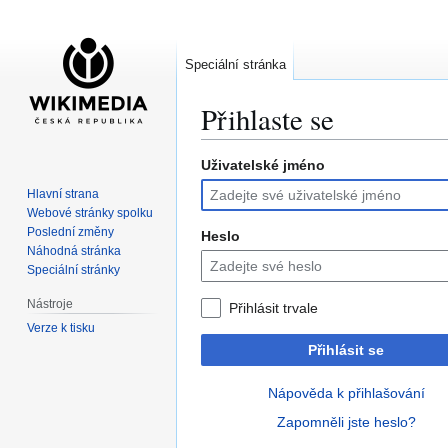
Speciální stránka
Přihlaste se
Uživatelské jméno
Skočit
Skočit
na
na
Hlavní strana
navigaci
vyhledávání
Webové stránky spolku
Poslední změny
Heslo
Náhodná stránka
Speciální stránky
Nástroje
Přihlásit trvale
Verze k tisku
Přihlásit se
Nápověda k přihlašování
Zapomněli jste heslo?