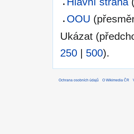
Hlavní strana
OOU
(přesmě
Ukázat (
předch
250
|
500
).
Ochrana osobních údajů
O Wikimedia ČR