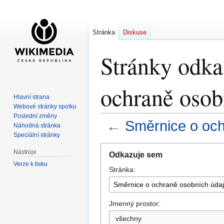
Stránka
Diskuse
Stránky odka
ochraně osob
Hlavní strana
Webové stránky spolku
Poslední změny
←
Směrnice o och
Náhodná stránka
Speciální stránky
Skočit
Skočit
Nástroje
Odkazuje sem
na
na
Verze k tisku
Stránka:
navigaci
vyhledávání
Jmenný prostor:
všechny