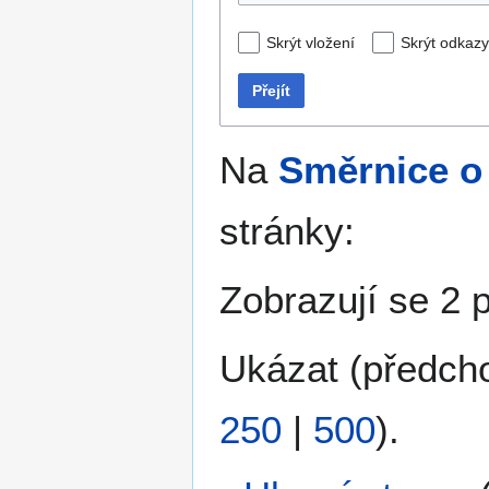
Skrýt vložení
Skrýt odkazy
Přejít
Na
Směrnice o
stránky:
Zobrazují se 2 
Ukázat (
předch
250
|
500
).