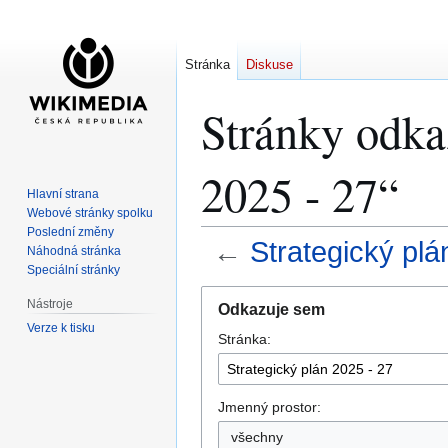
Stránka
Diskuse
Stránky odkaz
2025 - 27“
Hlavní strana
Webové stránky spolku
Poslední změny
←
Strategický plá
Náhodná stránka
Speciální stránky
Skočit
Skočit
Nástroje
Odkazuje sem
na
na
Verze k tisku
Stránka:
navigaci
vyhledávání
Jmenný prostor:
všechny