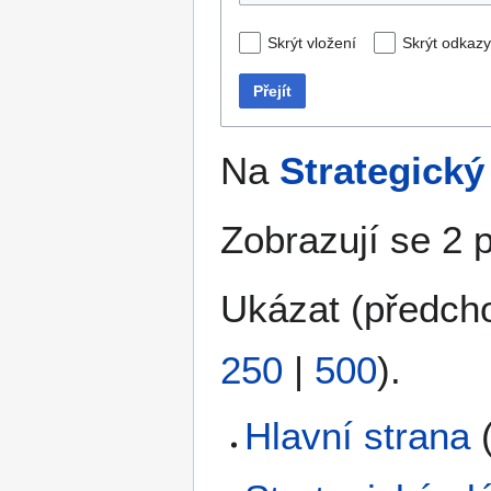
Skrýt vložení
Skrýt odkazy
Přejít
Na
Strategický
Zobrazují se 2 
Ukázat (
předch
250
|
500
).
Hlavní strana