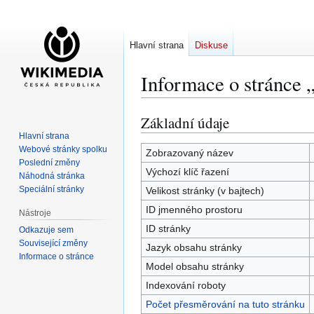
Hlavní strana
Diskuse
Informace o stránce 
Základní údaje
Skočit
Skočit
na
na
Hlavní strana
Webové stránky spolku
navigaci
vyhledávání
Zobrazovaný název
Poslední změny
Výchozí klíč řazení
Náhodná stránka
Speciální stránky
Velikost stránky (v bajtech)
ID jmenného prostoru
Nástroje
ID stránky
Odkazuje sem
Související změny
Jazyk obsahu stránky
Informace o stránce
Model obsahu stránky
Indexování roboty
Počet přesměrování na tuto stránku