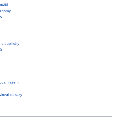
eužití
áznamy
ny
s duplikáty
rů
ová hlášení
zykové odkazy