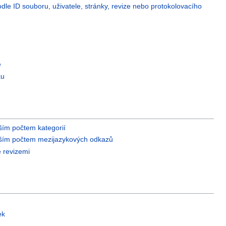
le ID souboru, uživatele, stránky, revize nebo protokolovacího
e
ku
ším počtem kategorií
šším počtem mezijazykových odkazů
e revizemi
ek