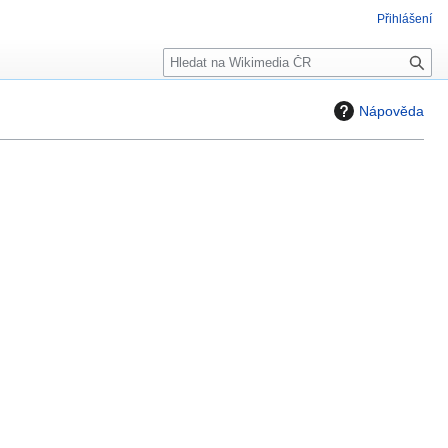
Přihlášení
H
l
e
Nápověda
d
a
t