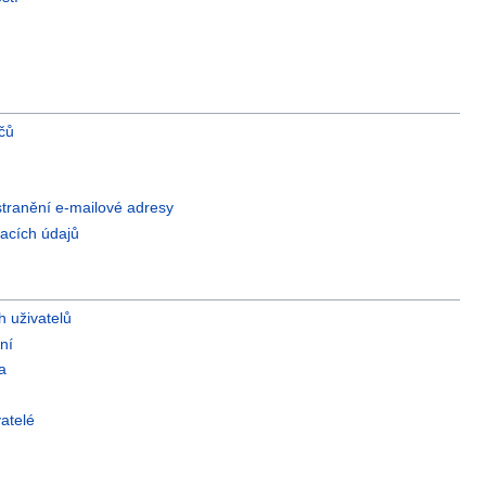
íčů
ranění e-mailové adresy
acích údajů
 uživatelů
ní
a
atelé