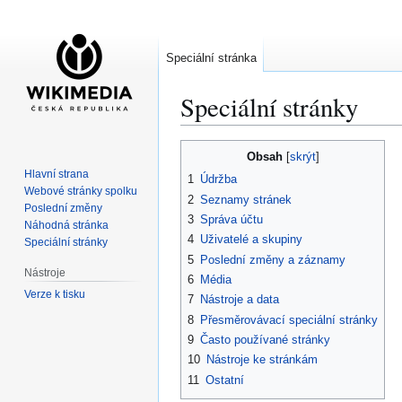
Speciální stránka
Speciální stránky
Skočit
Skočit
Obsah
na
na
Hlavní strana
1
Údržba
navigaci
vyhledávání
Webové stránky spolku
2
Seznamy stránek
Poslední změny
3
Správa účtu
Náhodná stránka
4
Uživatelé a skupiny
Speciální stránky
5
Poslední změny a záznamy
Nástroje
6
Média
Verze k tisku
7
Nástroje a data
8
Přesměrovávací speciální stránky
9
Často používané stránky
10
Nástroje ke stránkám
11
Ostatní