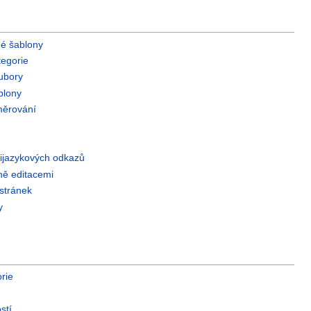
é šablony
egorie
ubory
blony
měrování
ijazykových odkazů
ně editacemi
stránek
y
rie
stí