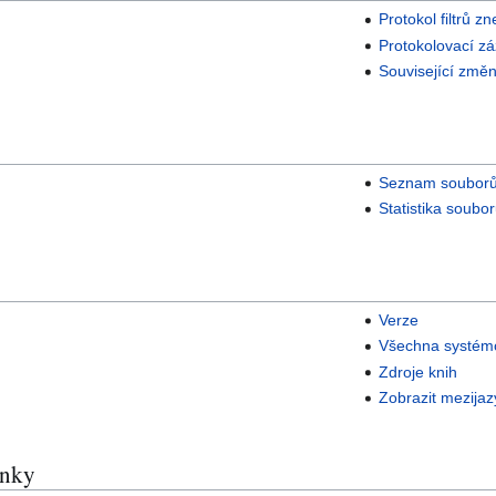
Protokol filtrů zn
Protokolovací z
Související změ
Seznam souborů 
Statistika soubo
Verze
Všechna systém
Zdroje knih
Zobrazit mezija
ánky