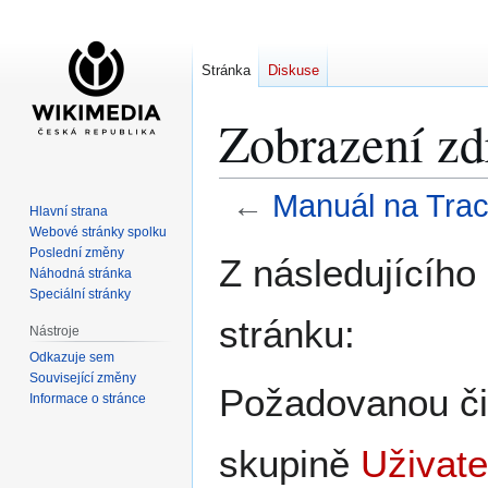
Stránka
Diskuse
Zobrazení zd
←
Manuál na Trac
Hlavní strana
Webové stránky spolku
Skočit
Skočit
Poslední změny
Z následujícího
Náhodná stránka
na
na
Speciální stránky
navigaci
vyhledávání
stránku:
Nástroje
Odkazuje sem
Související změny
Požadovanou čin
Informace o stránce
skupině
Uživate