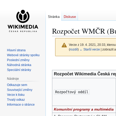
Stránka
Diskuse
Rozpočet WMČR (B
Verze z 19. 4. 2021, 20:33, kterou
(
rozdíl
)
← Starší verze
| zobrazit a
Hlavní strana
Webové stránky spolku
Poslední změny
Skočit
Skočit
Náhodná stránka
na
na
Speciální stránky
Rozpočet Wikimedia Česká rep
navigaci
vyhledávání
Nástroje
Odkazuje sem
Související změny
Rozpočtový oddíl
Verze k tisku
Trvalý odkaz
Informace o stránce
Komunitní programy a multimédia