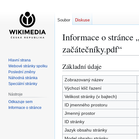
Soubor
Diskuse
Informace o stránce 
začátečníky.pdf“
Hlavní strana
Základní údaje
Skočit
Skočit
Webové stránky spolku
na
na
Poslední změny
Náhodná stránka
navigaci
vyhledávání
Zobrazovaný název
Speciální stránky
Výchozí klíč řazení
Nástroje
Velikost stránky (v bajtech)
Odkazuje sem
ID jmenného prostoru
Informace o stránce
Jmenný prostor
ID stránky
Jazyk obsahu stránky
Model obsahu stránky