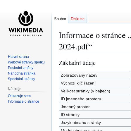
Soubor
Diskuse
Informace o stránce
2024.pdf“
Hlavní strana
Základní údaje
Skočit
Skočit
Webové stránky spolku
na
na
Poslední změny
Náhodná stránka
navigaci
vyhledávání
Zobrazovaný název
Speciální stránky
Výchozí klíč řazení
Nástroje
Velikost stránky (v bajtech)
Odkazuje sem
ID jmenného prostoru
Informace o stránce
Jmenný prostor
ID stránky
Jazyk obsahu stránky
Model obsahu stránky