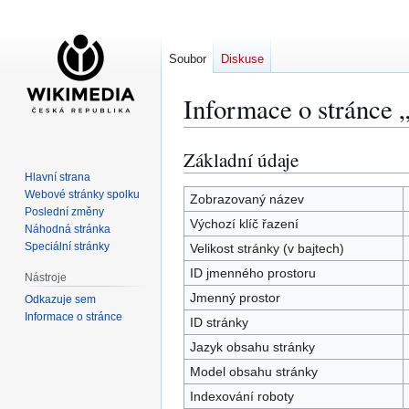
Soubor
Diskuse
Informace o stránce „
Základní údaje
Skočit
Skočit
na
na
Hlavní strana
Webové stránky spolku
navigaci
vyhledávání
Zobrazovaný název
Poslední změny
Výchozí klíč řazení
Náhodná stránka
Speciální stránky
Velikost stránky (v bajtech)
ID jmenného prostoru
Nástroje
Jmenný prostor
Odkazuje sem
Informace o stránce
ID stránky
Jazyk obsahu stránky
Model obsahu stránky
Indexování roboty