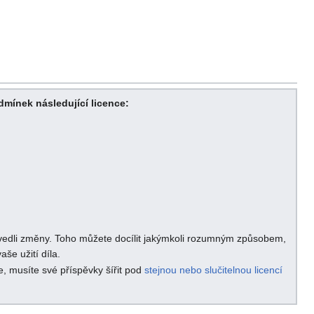
odmínek následující licence:
rovedli změny. Toho můžete docílit jakýmkoli rozumným způsobem,
še užití díla.
e, musíte své příspěvky šířit pod
stejnou nebo slučitelnou licencí