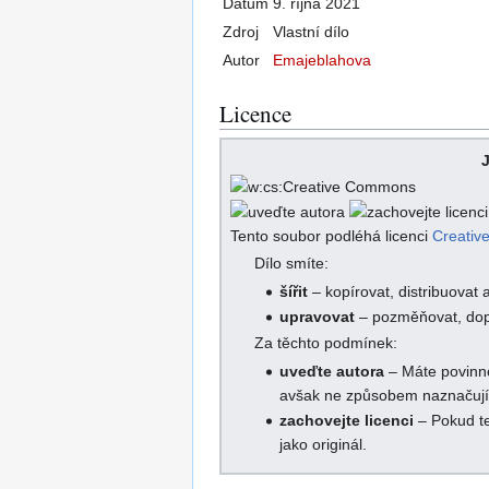
Datum
9. října 2021
Zdroj
Vlastní dílo
Autor
Emajeblahova
Licence
J
Tento soubor podléhá licenci
Creati
Dílo smíte:
šířit
– kopírovat, distribuovat 
upravovat
– pozměňovat, dopl
Za těchto podmínek:
uveďte autora
– Máte povinno
avšak ne způsobem naznačující
zachovejte licenci
– Pokud te
jako originál.