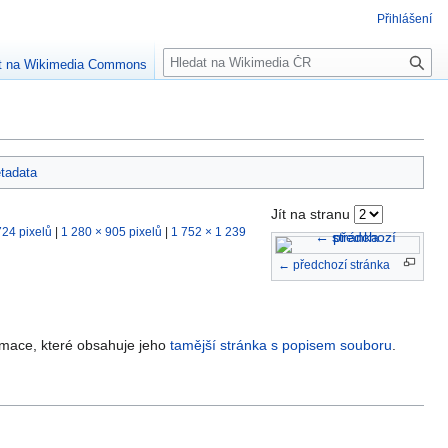
Přihlášení
H
ut na Wikimedia Commons
l
e
d
a
t
tadata
Jít na stranu
724 pixelů
|
1 280 × 905 pixelů
|
1 752 × 1 239
← předchozí stránka
rmace, které obsahuje jeho
tamější stránka s popisem souboru
.