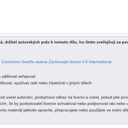
á, držitel autorských práv k tomuto dílu, ho tímto zveřejňuji za p
ve Commons
Uveďte autora-Zachovejte licenci 4.0 International
a sdělovat veřejnosti
ňovat, využívat celé nebo částečně v jiných dílech
st uvést autorství, poskytnout odkaz na licenci a uvést, pokud jste p
m, že by poskytovatel licence schvaloval nebo podporoval vás nebo va
nto materiál jakkoliv upravíte, přepracujete nebo použijete ve svém díl