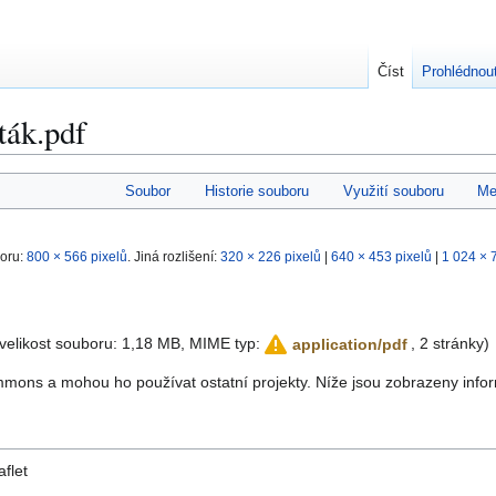
Číst
Prohlédno
ták.pdf
Soubor
Historie souboru
Využití souboru
Me
boru:
800 × 566 pixelů
.
Jiná rozlišení:
320 × 226 pixelů
|
640 × 453 pixelů
|
1 024 × 
 velikost souboru: 1,18 MB, MIME typ:
, 2 stránky)
application/pdf
mons a mohou ho používat ostatní projekty. Níže jsou zobrazeny info
flet