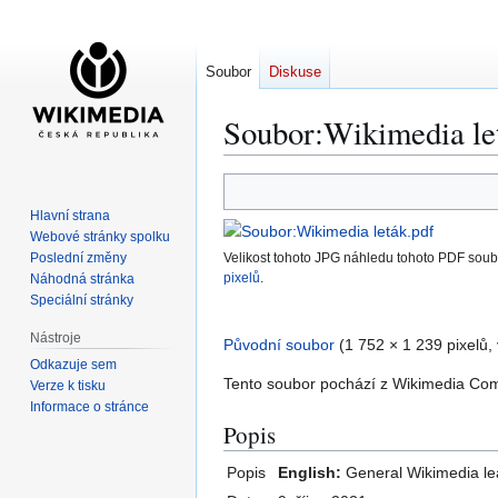
Soubor
Diskuse
Soubor:Wikimedia le
Skočit
Skočit
Hlavní strana
na
na
Webové stránky spolku
navigaci
vyhledávání
Poslední změny
Velikost tohoto JPG náhledu tohoto PDF sou
pixelů
.
Náhodná stránka
Speciální stránky
Nástroje
Původní soubor
(1 752 × 1 239 pixelů,
Odkazuje sem
Tento soubor pochází z Wikimedia Com
Verze k tisku
Informace o stránce
Popis
Popis
English:
General Wikimedia lea