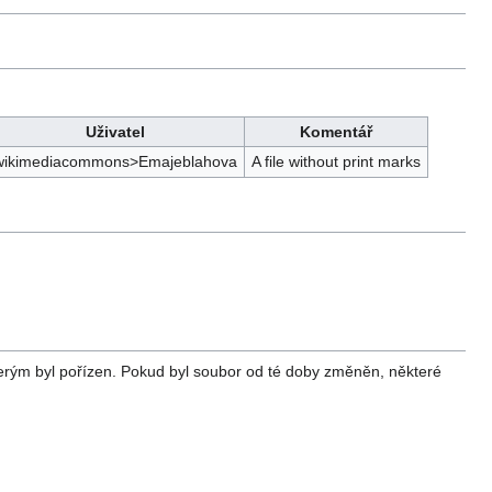
Uživatel
Komentář
wikimediacommons>Emajeblahova
A file without print marks
erým byl pořízen. Pokud byl soubor od té doby změněn, některé