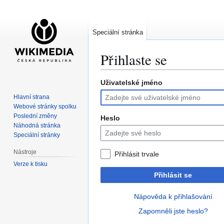
Speciální stránka
Přihlaste se
Uživatelské jméno
Skočit
Skočit
na
na
Hlavní strana
navigaci
vyhledávání
Webové stránky spolku
Poslední změny
Heslo
Náhodná stránka
Speciální stránky
Nástroje
Přihlásit trvale
Verze k tisku
Přihlásit se
Nápověda k přihlašování
Zapomněli jste heslo?