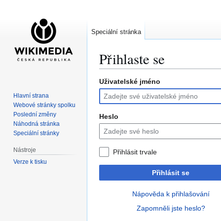
Speciální stránka
Přihlaste se
Uživatelské jméno
Skočit
Skočit
na
na
Hlavní strana
navigaci
vyhledávání
Webové stránky spolku
Poslední změny
Heslo
Náhodná stránka
Speciální stránky
Nástroje
Přihlásit trvale
Verze k tisku
Přihlásit se
Nápověda k přihlašování
Zapomněli jste heslo?