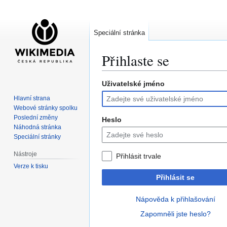
Speciální stránka
Přihlaste se
Uživatelské jméno
Skočit
Skočit
na
na
Hlavní strana
navigaci
vyhledávání
Webové stránky spolku
Poslední změny
Heslo
Náhodná stránka
Speciální stránky
Nástroje
Přihlásit trvale
Verze k tisku
Přihlásit se
Nápověda k přihlašování
Zapomněli jste heslo?