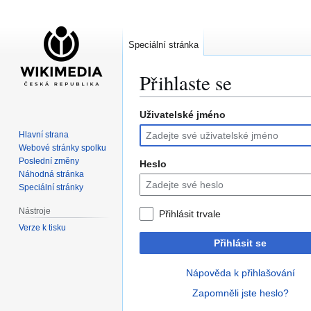
Speciální stránka
Přihlaste se
Uživatelské jméno
Skočit
Skočit
na
na
Hlavní strana
navigaci
vyhledávání
Webové stránky spolku
Poslední změny
Heslo
Náhodná stránka
Speciální stránky
Nástroje
Přihlásit trvale
Verze k tisku
Přihlásit se
Nápověda k přihlašování
Zapomněli jste heslo?