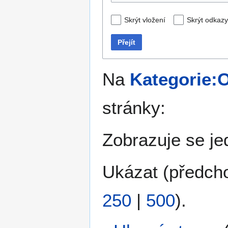
Skrýt vložení
Skrýt odkazy
Přejít
Na
Kategorie:O
stránky:
Zobrazuje se je
Ukázat (
předch
250
|
500
).