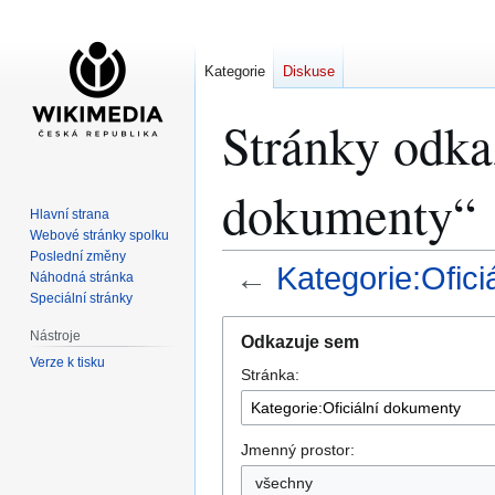
Kategorie
Diskuse
Stránky odka
dokumenty“
Hlavní strana
Webové stránky spolku
Poslední změny
←
Kategorie:Ofic
Náhodná stránka
Speciální stránky
Skočit
Skočit
Nástroje
Odkazuje sem
na
na
Verze k tisku
Stránka:
navigaci
vyhledávání
Jmenný prostor:
všechny